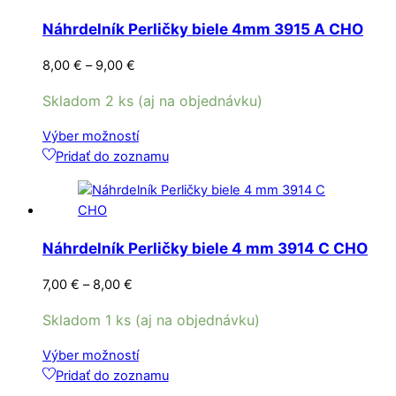
variantov.
Náhrdelník Perličky biele 4mm 3915 A CHO
Možnosti
si
Price
8,00
€
–
9,00
€
môžete
range:
vybrať
Skladom 2 ks (aj na objednávku)
8,00 €
na
through
Tento
Výber možností
stránke
9,00 €
produkt
Pridať do zoznamu
produktu.
má
viacero
variantov.
Možnosti
Náhrdelník Perličky biele 4 mm 3914 C CHO
si
môžete
Price
7,00
€
–
8,00
€
vybrať
range:
na
Skladom 1 ks (aj na objednávku)
7,00 €
stránke
through
Tento
Výber možností
produktu.
8,00 €
produkt
Pridať do zoznamu
má