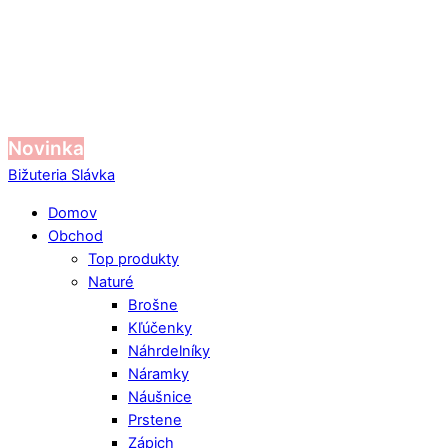
Novinka
Bižuteria Slávka
Domov
Obchod
Top produkty
Naturé
Brošne
Kľúčenky
Náhrdelníky
Náramky
Náušnice
Prstene
Zápich