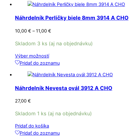
viacero
variantov.
Náhrdelník Perličky biele 8mm 3914 A CHO
Možnosti
si
Price
10,00
€
–
11,00
€
môžete
range:
vybrať
Skladom 3 ks (aj na objednávku)
10,00 €
na
through
Tento
Výber možností
stránke
11,00 €
produkt
Pridať do zoznamu
produktu.
má
viacero
variantov.
Náhrdelník Nevesta ovál 3912 A CHO
Možnosti
si
27,00
€
môžete
vybrať
Skladom 1 ks (aj na objednávku)
na
Pridať do košíka
stránke
Pridať do zoznamu
produktu.