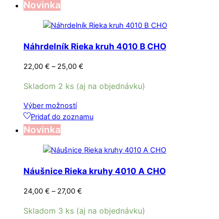
Novinka
najnovších
Náhrdelník Rieka kruh 4010 B CHO
Price
22,00
€
–
25,00
€
range:
Skladom 2 ks (aj na objednávku)
22,00 €
through
Tento
Výber možností
25,00 €
produkt
Pridať do zoznamu
má
Novinka
viacero
variantov.
Možnosti
Náušnice Rieka kruhy 4010 A CHO
si
môžete
Price
24,00
€
–
27,00
€
vybrať
range:
na
Skladom 3 ks (aj na objednávku)
24,00 €
stránke