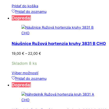
produktu.
Pridať do košíka
Pridať do zoznamu
Dopredaj
Náušnice Ružová hortenzia kruhy 3831 B CHO
Price
19,00
€
–
22,00
€
range:
Skladom 8 ks
19,00 €
through
Tento
Výber možností
22,00 €
produkt
Pridať do zoznamu
má
Dopredaj
viacero
variantov.
Možnosti
si