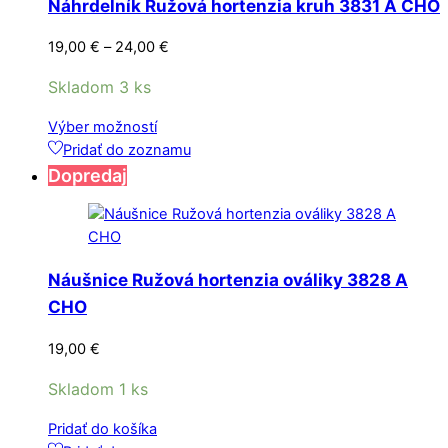
Náhrdelník Ružová hortenzia kruh 3831 A CHO
môžete
vybrať
Price
19,00
€
–
24,00
€
na
range:
stránke
Skladom 3 ks
19,00 €
produktu.
through
Tento
Výber možností
24,00 €
produkt
Pridať do zoznamu
má
Dopredaj
viacero
variantov.
Možnosti
si
Náušnice Ružová hortenzia ováliky 3828 A
môžete
CHO
vybrať
na
19,00
€
stránke
produktu.
Skladom 1 ks
Pridať do košíka