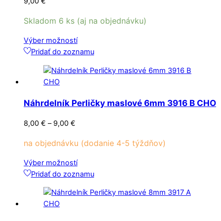
9,00
€
na
stránke
Skladom 6 ks (aj na objednávku)
produktu.
Tento
Výber možností
produkt
Pridať do zoznamu
má
viacero
variantov.
Možnosti
Náhrdelník Perličky maslové 6mm 3916 B CHO
si
môžete
Price
8,00
€
–
9,00
€
vybrať
range:
na
na objednávku (dodanie 4-5 týždňov)
8,00 €
stránke
through
Tento
Výber možností
produktu.
9,00 €
produkt
Pridať do zoznamu
má
viacero
variantov.
Možnosti