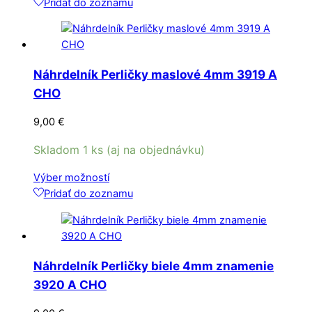
Pridať do zoznamu
Náhrdelník Perličky maslové 4mm 3919 A
CHO
9,00
€
Skladom 1 ks (aj na objednávku)
Tento
Výber možností
produkt
Pridať do zoznamu
má
viacero
variantov.
Možnosti
Náhrdelník Perličky biele 4mm znamenie
si
3920 A CHO
môžete
vybrať