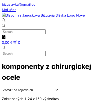
Skip
bizuslavka@gmail.com
to
Môj účet
content
0,00
€
0
komponenty z chirurgickej
ocele
Zoradené
Zobrazených 1–24 z 150 výsledkov
podľa