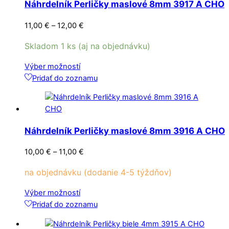
Náhrdelník Perličky maslové 8mm 3917 A CHO
si
môžete
Price
11,00
€
–
12,00
€
vybrať
range:
na
Skladom 1 ks (aj na objednávku)
11,00 €
stránke
through
Tento
Výber možností
produktu.
12,00 €
produkt
Pridať do zoznamu
má
viacero
variantov.
Možnosti
Náhrdelník Perličky maslové 8mm 3916 A CHO
si
môžete
Price
10,00
€
–
11,00
€
vybrať
range:
na
na objednávku (dodanie 4-5 týždňov)
10,00 €
stránke
through
Tento
Výber možností
produktu.
11,00 €
produkt
Pridať do zoznamu
má
viacero