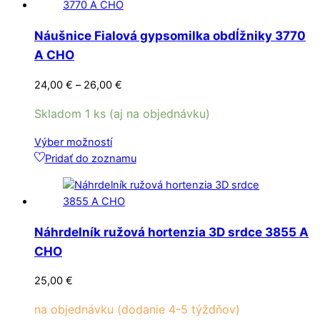
Náušnice Fialová gypsomilka obdĺžniky 3770
A CHO
Price
24,00
€
–
26,00
€
range:
Skladom 1 ks (aj na objednávku)
24,00 €
through
Tento
Výber možností
26,00 €
produkt
Pridať do zoznamu
má
viacero
variantov.
Možnosti
Náhrdelník ružová hortenzia 3D srdce 3855 A
si
CHO
môžete
vybrať
25,00
€
na
stránke
na objednávku (dodanie 4-5 týždňov)