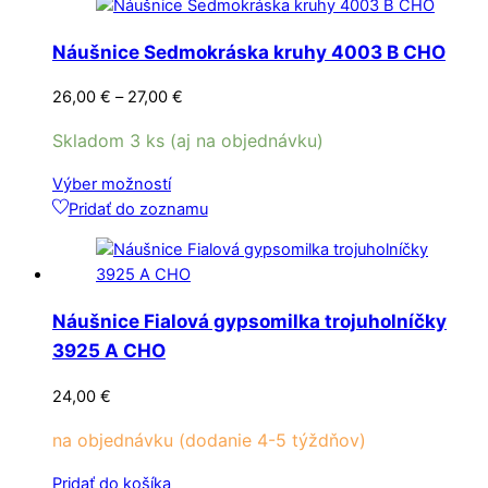
Náušnice Sedmokráska kruhy 4003 B CHO
Price
26,00
€
–
27,00
€
range:
Skladom 3 ks (aj na objednávku)
26,00 €
through
Tento
Výber možností
27,00 €
produkt
Pridať do zoznamu
má
viacero
variantov.
Možnosti
Náušnice Fialová gypsomilka trojuholníčky
si
3925 A CHO
môžete
vybrať
24,00
€
na
stránke
na objednávku (dodanie 4-5 týždňov)
produktu.
Pridať do košíka