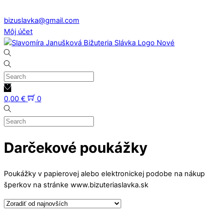
Skip
bizuslavka@gmail.com
to
Môj účet
content
0,00
€
0
Darčekové poukážky
Poukážky v papierovej alebo elektronickej podobe na nákup
šperkov na stránke www.bizuteriaslavka.sk