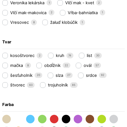
Veronika lekárska
Vlčí mak - kvet
1
2
Vlčí mak-makovica
Vŕba-bahniatka
2
1
Vresovec
žaluď klobúčik
8
1
Tvar
kosoštvorec
kruh
list
2
74
30
mačka
obdĺžnik
ovál
8
22
57
šesťuholník
slza
srdce
20
27
92
štvorec
trojuholník
63
85
Farba
bezova
biela
bleda-
bleda-
cervena
cierna
fialova
hneda
jablckovo-
lososo
modra
zelena
zelena