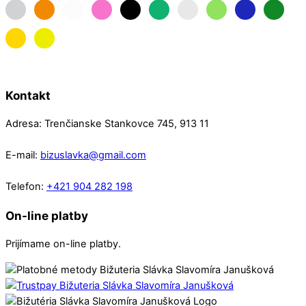
maslova
oranzova
priehladna
ruzova
siva
smaragdova
strieborna
svetla-
tmava-
tmava
zelena
modra
zelena
zlata
zlta
Kontakt
Adresa: Trenčianske Stankovce 745, 913 11
E-mail:
bizuslavka@gmail.com
Telefon:
+421 904 282 198
On-line platby
Prijímame on-line platby.