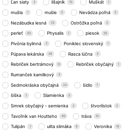
Ľan siaty
lišajník
Muškát
3
70
1
mušla
mušle
Nevädza poľná
1
3
3
Nezábudka lesná
Ostrôžka poľná
25
2
perleť
Physalis
piesok
63
1
26
Pivónia bylinná
Poniklec slovenský
2
1
Púpava lekárska
Rasca lúčna
49
3
Rebríček bertrámový
Rebríček obyčajný
9
1
Rumanček kamilkový
4
Sedmokráska obyčajná
šidlo
24
1
šiška
Slamienka
1
3
Smrek obyčajný - semienka
štvorlístok
2
2
Tavoľník van Houtteho
tráva
99
10
Tulipán
ulita slimáka
Veronika
1
9
19