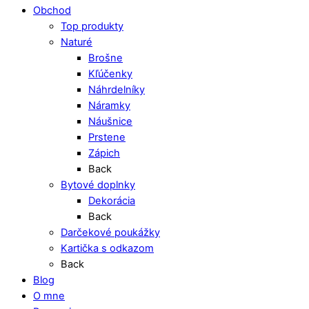
Obchod
Top produkty
Naturé
Brošne
Kľúčenky
Náhrdelníky
Náramky
Náušnice
Prstene
Zápich
Back
Bytové doplnky
Dekorácia
Back
Darčekové poukážky
Kartička s odkazom
Back
Blog
O mne