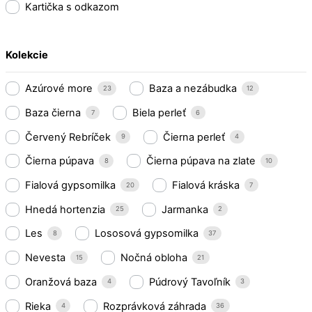
Kartička s odkazom
Kolekcie
Azúrové more
Baza a nezábudka
23
12
Baza čierna
Biela perleť
7
6
Červený Rebríček
Čierna perleť
9
4
Čierna púpava
Čierna púpava na zlate
8
10
Fialová gypsomilka
Fialová kráska
20
7
Hnedá hortenzia
Jarmanka
25
2
Les
Lososová gypsomilka
8
37
Nevesta
Nočná obloha
15
21
Oranžová baza
Púdrový Tavoľník
4
3
Rieka
Rozprávková záhrada
4
36