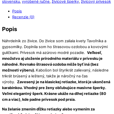
slovensku
,
vyrobené ručne
,
živicové šperky
,
živicový prívesok
Popis
Recenzie (0)
Popis
Náhrdelník zo živice. Do živice som zaliala kvety Tavoľníka a
gypsomilky. Doplnila som ho štrasovou ozdobou a kovovými
guličkami. Prívesok má azúrovo modré pozadie.
V
eľkosť,
množstvo aj uloženie prírodného materiálu v prívesku je
náhodné. Rovnako štrasová ozdoba môže byť iná (bez
možnosti výberu).
Kabošon bol štyrikrát zalievaný, následne
trikrát brúsený a leštený, takže je náročný na čas
výroby.
Zavesený je na klasickej retiazke, ktorá je ukončená
karabinkou. Vhodný pre ženy obľubujúce masívne šperky.
Veľmi elegantný šperk. Krásne ukáže na dlhej retiazke (80
cm a viac), kde padne prívesok pod prsia.
Na želanie zmením dĺžku retiazky alebo vymením za