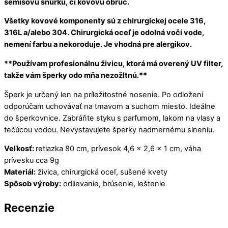
semišovú šnúrku, či kovovú obruč.
Všetky kovové komponenty sú z chirurgickej ocele 316,
316L a/alebo 304.
Chirurgická oceľ je odolná voči vode,
nemení farbu a nekoroduje. Je vhodná pre alergikov.
**Používam profesionálnu živicu, ktorá má overený UV filter,
takže vám šperky odo mňa nezožltnú.**
Šperk je určený len na príležitostné nosenie. Po odložení
odporúčam uchovávať na tmavom a suchom miesto. Ideálne
do šperkovnice. Zabráňte styku s parfumom, lakom na vlasy a
tečúcou vodou. Nevystavujete šperky nadmernému slneniu.
Veľkosť:
retiazka 80 cm, prívesok 4,6 x 2,6 x 1 cm, váha
prívesku cca 9g
Materiál:
živica, chirurgická oceľ, sušené kvety
Spôsob výroby:
odlievanie, brúsenie, leštenie
Recenzie