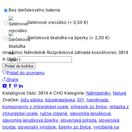
Bez darčekového balenia
Saténové vrecúško (+
0,50
€
)
Darčeková škatuľka na šperky (+
2,00
€
)
množstvo Náhrdelník Rozprávková záhrada kosoštvorec 3814
A CHO
Pridať do košíka
Pridať do zoznamu
Share
Katalógové číslo:
3814 A CHO
Kategórie:
Náhrdelníky
,
Naturé
Značiek:
bižu slávka
,
bizutériaslavka
,
DIY
,
handmade
,
komponenty z chirurgickej ocele
,
prívesok zo živice
,
retiazka z
chirurgickej ocele
,
ručne robené
,
slavomíra janušková
,
slavomíra janušková šperky
,
slovenská príroda
,
slovenská
tvorba
,
slovenský výrobok
,
šperky zo živice
,
vyrobené na