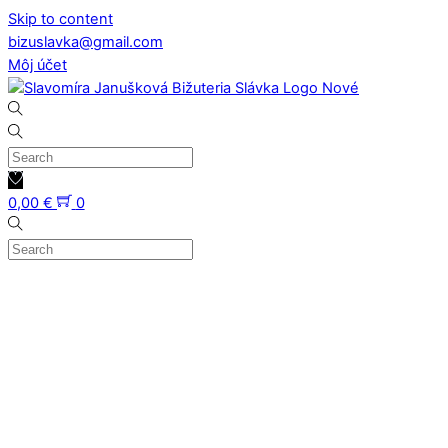
Skip to content
bizuslavka@gmail.com
Môj účet
0,00
€
0