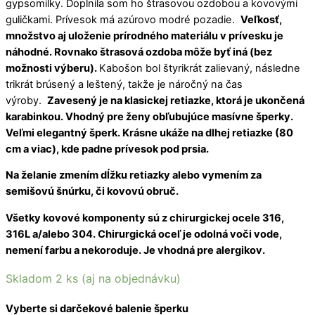
gypsomilky. Doplnila som ho štrasovou ozdobou a kovovými
guličkami. Prívesok má azúrovo modré pozadie.
V
eľkosť,
množstvo aj uloženie prírodného materiálu v prívesku je
náhodné. Rovnako štrasová ozdoba môže byť iná (bez
možnosti výberu).
Kabošon bol štyrikrát zalievaný, následne
trikrát brúsený a leštený, takže je náročný na čas
výroby.
Zavesený je na klasickej retiazke, ktorá je ukončená
karabinkou. Vhodný pre ženy obľubujúce masívne šperky.
Veľmi elegantný šperk. Krásne ukáže na dlhej retiazke (80
cm a viac), kde padne prívesok pod prsia.
Na želanie zmením dĺžku retiazky alebo vymením za
semišovú šnúrku, či kovovú obruč.
Všetky kovové komponenty sú z chirurgickej ocele 316,
316L a/alebo 304.
Chirurgická oceľ je odolná voči vode,
nemení farbu a nekoroduje. Je vhodná pre alergikov.
Skladom 2 ks (aj na objednávku)
Vyberte si darčekové balenie šperku