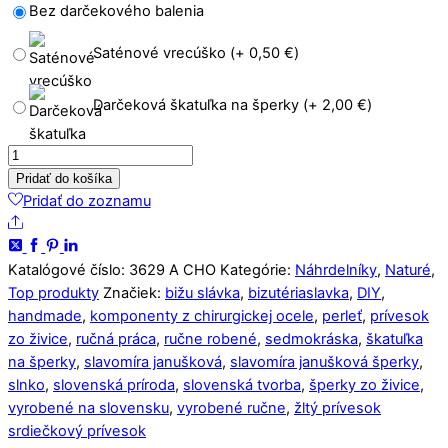
Bez darčekového balenia
Saténové vrecúško (+
0,50
€
)
Darčeková škatuľka na šperky (+
2,00
€
)
množstvo
Náhrdelník
Pridať do košíka
Sedmokráska
Pridať do zoznamu
a
Share
perleť
žltá
Katalógové číslo:
3629 A CHO
Kategórie:
Náhrdelníky
,
Naturé
,
3D
Top produkty
Značiek:
bižu slávka
,
bizutériaslavka
,
DIY
,
srdce
handmade
,
komponenty z chirurgickej ocele
,
perleť
,
prívesok
3629
zo živice
,
ručná práca
,
ručne robené
,
sedmokráska
,
škatuľka
A
na šperky
,
slavomíra janušková
,
slavomíra janušková šperky
,
CHO
slnko
,
slovenská príroda
,
slovenská tvorba
,
šperky zo živice
,
vyrobené na slovensku
,
vyrobené ručne
,
žltý prívesok
srdiečkový prívesok