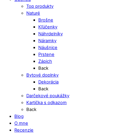
Top produkty
Naturé
Brošne
Kľúčenky
Náhrdelníky
Náramky
Náušnice
Prstene
Zápich
Back
Bytové doplnky
Dekorácia
Back
Darčekové poukážky
Kartička s odkazom
Back
Blog
O mne
Recenzie