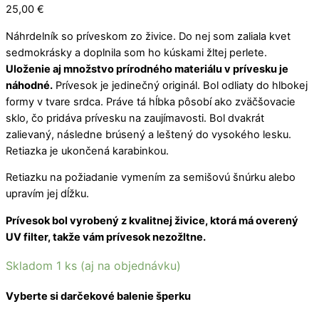
25,00
€
Náhrdelník so príveskom zo živice. Do nej som zaliala kvet
sedmokrásky a doplnila som ho kúskami žltej perlete.
Uloženie aj množstvo prírodného materiálu v prívesku je
náhodné.
Prívesok je jedinečný originál. Bol odliaty do hlbokej
formy v tvare srdca. Práve tá hĺbka pôsobí ako zväčšovacie
sklo, čo pridáva prívesku na zaujímavosti. Bol dvakrát
zalievaný, následne brúsený a leštený do vysokého lesku.
Retiazka je ukončená karabinkou.
Retiazku na požiadanie vymením za semišovú šnúrku alebo
upravím jej dĺžku.
Prívesok bol vyrobený z kvalitnej živice, ktorá má overený
UV filter, takže vám prívesok nezožltne.
Skladom 1 ks (aj na objednávku)
Vyberte si darčekové balenie šperku