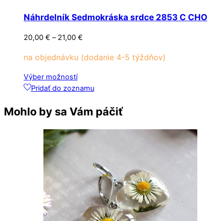
Náhrdelník Sedmokráska srdce 2853 C CHO
Price
20,00
€
–
21,00
€
range:
na objednávku (dodanie 4-5 týždňov)
20,00 €
through
Tento
Výber možností
21,00 €
produkt
Pridať do zoznamu
má
Mohlo by sa Vám páčiť
viacero
variantov.
Možnosti
si
môžete
vybrať
na
stránke
produktu.