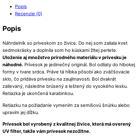
Popis
Recenzie (0)
Popis
Náhrdelník so príveskom zo živice. Do nej som zaliala kvet
sedmokrásky a doplnila som ho kúskami žltej perlete.
Uloženie aj množstvo prírodného materiálu v prívesku je
náhodné.
Prívesok je jedinečný originál. Bol odliaty do hlbokej
formy v tvare srdca. Práve tá hĺbka pôsobí ako zväčšovacie
sklo, čo pridáva prívesku na zaujímavosti. Bol dvakrát
zalievaný, následne brúsený a leštený do vysokého lesku.
Retiazka je ukončená karabinkou.
Retiazku na požiadanie vymením za semišovú šnúrku alebo
upravím jej dĺžku.
Prívesok bol vyrobený z kvalitnej živice, ktorá má overený
UV filter, takže vám prívesok nezožltne.