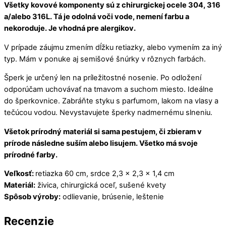
Všetky kovové komponenty sú z chirurgickej ocele 304, 316
a/alebo 316L.
Tá je odolná voči vode, nemení farbu a
nekoroduje. Je vhodná pre alergikov.
V prípade záujmu zmením dĺžku retiazky, alebo vymením za iný
typ. Mám v ponuke aj semišové šnúrky v rôznych farbách.
Šperk je určený len na príležitostné nosenie. Po odložení
odporúčam uchovávať na tmavom a suchom miesto. Ideálne
do šperkovnice. Zabráňte styku s parfumom, lakom na vlasy a
tečúcou vodou. Nevystavujete šperky nadmernému slneniu.
Všetok prírodný materiál si sama pestujem, či zbieram v
prírode následne suším alebo lisujem.
Všetko má svoje
prírodné farby.
Veľkosť:
retiazka 60 cm, srdce 2,3 x 2,3 x 1,4 cm
Materiál:
živica, chirurgická oceľ, sušené kvety
Spôsob výroby:
odlievanie, brúsenie, leštenie
Recenzie