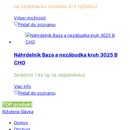
na objednávku (dodanie 4-5 týždňov)
Tento
Výber možností
produkt
Pridať do zoznamu
má
viacero
variantov.
Možnosti
Náhrdelník Baza a nezábudka kruh 3025 B
si
CHO
môžete
vybrať
Skladom 1 ks (aj na objednávku)
na
stránke
Viac info
produktu.
Pridať do zoznamu
TOP produkt
Bižuteria Slávka
Domov
Obchod