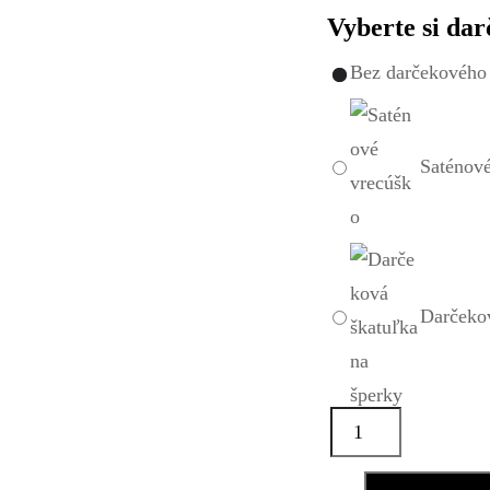
Vyberte si dar
Bez darčekového 
Saténov
Darčekov
množstvo
Náušnice