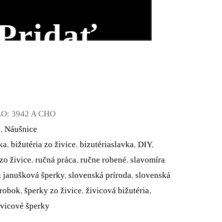
Pridať
do
košíka
LO:
3942 A CHO
é
,
Náušnice
ka
,
bižutéria zo živice
,
bizutériaslavka
,
DIY
,
zo živice
,
ručná práca
,
ručne robené
,
slavomíra
a janušková šperky
,
slovenská príroda
,
slovenská
ýrobok
,
šperky zo živice
,
živicová bižutéria
,
ivicové šperky