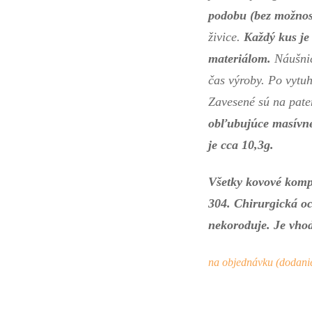
podobu (bez možnos
živice.
Každý kus je
materiálom.
Náušnic
čas výroby. Po vytuh
Zavesené sú na pat
obľubujúce masívne 
je cca 10,3g.
Všetky kovové kompo
304.
Chirurgická oc
nekoroduje. Je vho
na objednávku (dodanie