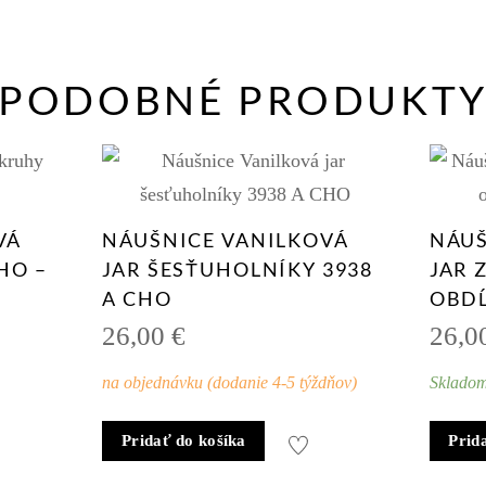
PODOBNÉ PRODUKT
VÁ
NÁUŠNICE VANILKOVÁ
NÁUŠ
CHO
–
JAR ŠESŤUHOLNÍKY 3938
JAR 
A CHO
OBDĹ
26,00
€
26,0
)
na objednávku (dodanie 4-5 týždňov)
Skladom
Pridať do košíka
Prid