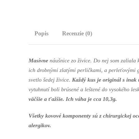
Popis
Recenzie (0)
Masívne
náušnice zo živice. Do nej som zaliala 
ich drobnými zlatými perličkami, a perleťovými 
svetlo šedej živice.
Každý kus je originál s ina
vytuhnutí boli brúsené a leštené do vysokého l
väčšie a ťažšie.
Ich váha je cca 10,3g.
Všetky kovové komponenty sú z chirurgickej oc
alergikov.