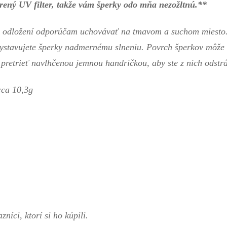
rený UV filter, takže vám šperky odo mňa nezožltnú.**
odložení odporúčam uchovávať na tmavom a suchom miesto. I
ystavujete šperky nadmernému slneniu. Povrch šperkov môže 
etrieť navlhčenou jemnou handričkou, aby ste z nich odstrán
cca 10,3g
níci, ktorí si ho kúpili.