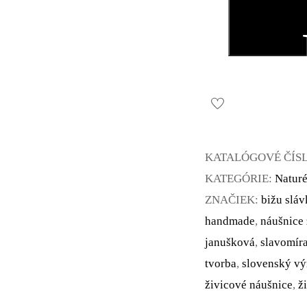
Vanilková
jar
listy
3942
A
CHO
KATALÓGOVÉ ČÍS
KATEGÓRIE:
Natur
ZNAČIEK:
bižu sláv
handmade
,
náušnice 
janušková
,
slavomír
tvorba
,
slovenský v
živicové náušnice
,
ž