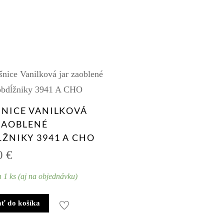
Y
NICE VANILKOVÁ
ZAOBLENÉ
ŽNIKY 3941 A CHO
0
€
 1 ks (aj na objednávku)
ať do košíka