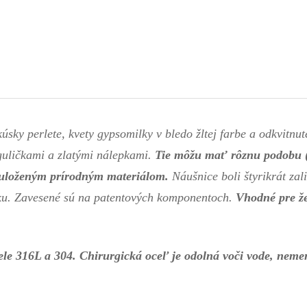
kúsky perlete, kvety gypsomilky v bledo žltej farbe a odkvit
guličkami a zlatými nálepkami.
Tie môžu mať rôznu podobu (
k uloženým prírodným materiálom.
Náušnice boli štyrikrát zal
esku. Zavesené sú na patentových komponentoch.
Vhodné pre ž
ele 316L a 304.
Chirurgická oceľ je odolná voči vode, neme