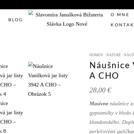
O MNE
BLOG
KONTAK
DOMOV
NATURÉ
NÁUŠ
Náušnice V
A CHO
28,00
€
Masívne
náušnice zo
gypsomilky v bledo ž
klandonského. Dopln
perleťovými gulička