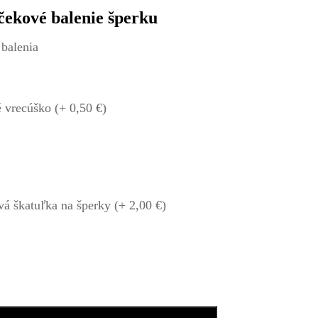
čekové balenie šperku
balenia
é vrecúško (+
0,50
€
)
á škatuľka na šperky (+
2,00
€
)