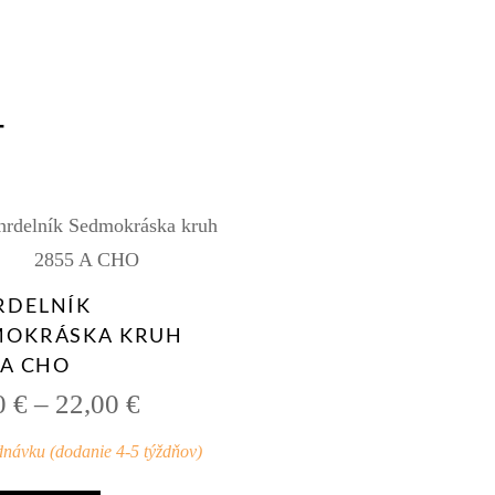
Ť
RDELNÍK
MOKRÁSKA KRUH
 A CHO
Price
0
€
–
22,00
€
range:
dnávku (dodanie 4-5 týždňov)
19,00 €