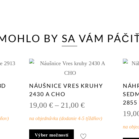
MOHLO BY SA VÁM PÁČI
3D
NÁUŠNICE VRES KRUHY
NÁH
2430 A CHO
SED
2855
Price
19,00
€
–
21,00
€
19,0
range:
dňov)
na objednávku (dodanie 4-5 týždňov)
19,00 €
na obje
through
Tento
Výber možností