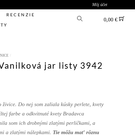
Môj účet
RECENZIE
0,00
€
TY
NICE
anilková jar listy 3942
 živice. Do nej som zaliala kúsky perlete, kvety
ltej farbe a odkvitnuté kvety Bradavca
ila som ich drobnými zlatými perličkami, a
mi a zlatými nálepkami.
Tie môžu mať rôznu