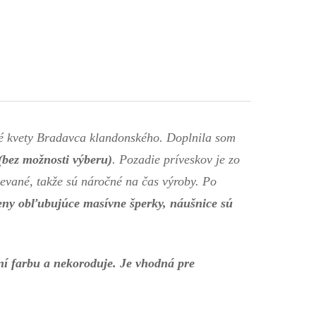
nuté kvety Bradavca klandonského. Doplnila som
bez možnosti výberu)
. Pozadie príveskov je zo
ievané, takže sú náročné na čas výroby. Po
eny obľubujúce masívne šperky, náušnice sú
ní farbu a nekoroduje. Je vhodná pre