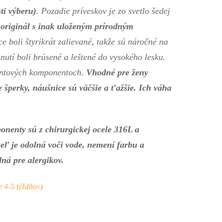
ti výberu)
. Pozadie príveskov je zo svetlo šedej
 originál s inak uloženým prírodným
e boli štyrikrát zalievané, takže sú náročné na
nutí boli brúsené a leštené do vysokého lesku.
entových komponentoch.
Vhodné pre ženy
šperky, náušnice sú väčšie a ťažšie.
Ich váha
nenty sú z chirurgickej ocele 316L a
eľ je odolná voči vode, nemení farbu a
dná pre alergikov.
 4-5 týždňov)